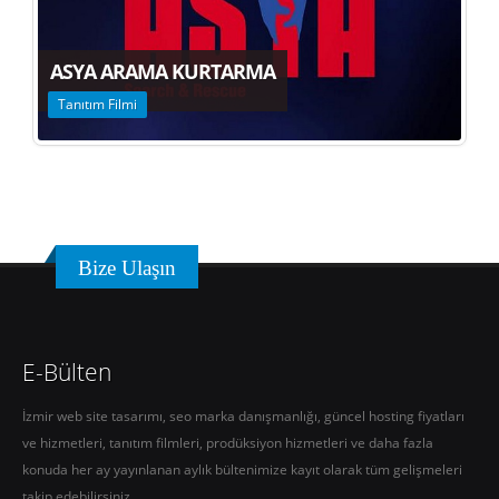
ASYA ARAMA KURTARMA
Tanıtım Filmi
Bize Ulaşın
E-Bülten
İzmir web site tasarımı, seo marka danışmanlığı, güncel hosting fiyatları
ve hizmetleri, tanıtım filmleri, prodüksiyon hizmetleri ve daha fazla
konuda her ay yayınlanan aylık bültenimize kayıt olarak tüm gelişmeleri
takip edebilirsiniz..