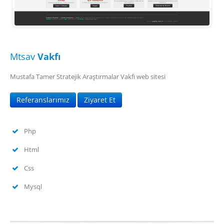
Mtsav
Vakfı
Mustafa Tamer Stratejik Araştırmalar Vakfı web sitesi
Referanslarımız
Ziyaret Et
Php
Html
Css
Mysql