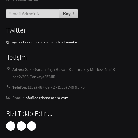
Kayıt!
Twitter
@CagdasTasarim kullanıcısından Tweetler
İletişim
Adres:
Gazi Osman Paşa Bulvarı Kızılırmak İş Merkezi No:58
Kat:2/203 Çankaya/İZMİR
Telefon:
(232) 487 09 72 - (555) 749 95 70
Email:
info@cagdastasarim.com
Bizi Takip Edin...