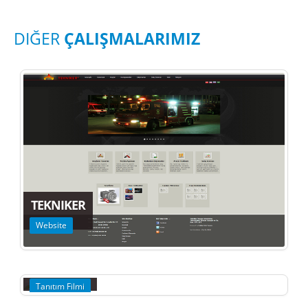
DIĞER
ÇALIŞMALARIMIZ
TEKNIKER
Website
BATEF
Tanıtım Filmi